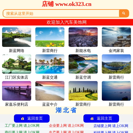
店铺 www.ok323.cn

欢迎加入汽车美饰网
新蓝网络
新雷商行
新能水电
金鸿家装
江门区实体店
新蓝交通
新蓝空调
新雷商行
家嘉乐便利店
蓝蓝中介
新雷商行
新雷商行
湖北省
返回首页
返回主页
工厂要上网 请上OK网
企业要上网 请上OK网
店铺要上网 请上OK网
商行要上网 请上OK网
生产要上网 请上OK网
科技要上网 请上OK网