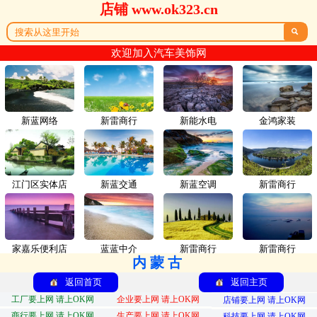
店铺 www.ok323.cn

欢迎加入汽车美饰网
新蓝网络
新雷商行
新能水电
金鸿家装
江门区实体店
新蓝交通
新蓝空调
新雷商行
家嘉乐便利店
蓝蓝中介
新雷商行
新雷商行
内蒙古
返回首页
返回主页
工厂要上网 请上OK网
企业要上网 请上OK网
店铺要上网 请上OK网
商行要上网 请上OK网
生产要上网 请上OK网
科技要上网 请上OK网