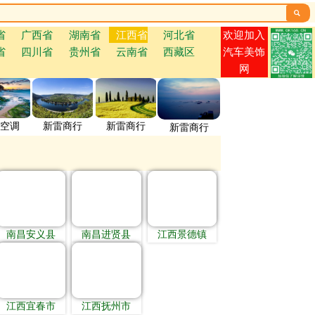

欢迎加入
省
广西省
湖南省
江西省
河北省
省
四川省
贵州省
云南省
西藏区
汽车美饰
网
空调
新雷商行
新雷商行
新雷商行
南昌安义县
南昌进贤县
江西景德镇
江西宜春市
江西抚州市