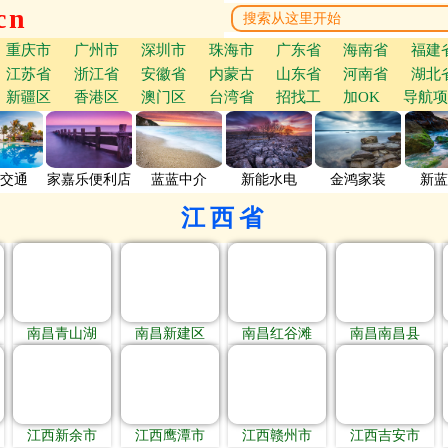
cn
重庆市
广州市
深圳市
珠海市
广东省
海南省
福建
江苏省
浙江省
安徽省
内蒙古
山东省
河南省
湖北
新疆区
香港区
澳门区
台湾省
招找工
加OK
导航项
交通
家嘉乐便利店
蓝蓝中介
新能水电
金鸿家装
新蓝
江西省
南昌青山湖
南昌新建区
南昌红谷滩
南昌南昌县
江西新余市
江西鹰潭市
江西赣州市
江西吉安市