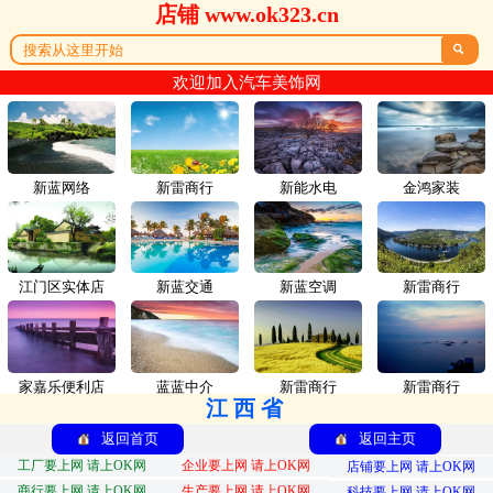
店铺 www.ok323.cn

欢迎加入汽车美饰网
新蓝网络
新雷商行
新能水电
金鸿家装
江门区实体店
新蓝交通
新蓝空调
新雷商行
家嘉乐便利店
蓝蓝中介
新雷商行
新雷商行
江西省
返回首页
返回主页
工厂要上网 请上OK网
企业要上网 请上OK网
店铺要上网 请上OK网
商行要上网 请上OK网
生产要上网 请上OK网
科技要上网 请上OK网