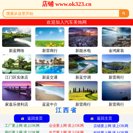
店铺 www.ok323.cn

欢迎加入汽车美饰网
新蓝网络
新雷商行
新能水电
金鸿家装
江门区实体店
新蓝交通
新蓝空调
新雷商行
家嘉乐便利店
蓝蓝中介
新雷商行
新雷商行
江西省
返回首页
返回主页
工厂要上网 请上OK网
企业要上网 请上OK网
店铺要上网 请上OK网
商行要上网 请上OK网
生产要上网 请上OK网
科技要上网 请上OK网