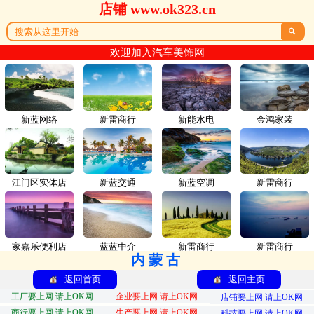
店铺 www.ok323.cn

欢迎加入汽车美饰网
新蓝网络
新雷商行
新能水电
金鸿家装
江门区实体店
新蓝交通
新蓝空调
新雷商行
家嘉乐便利店
蓝蓝中介
新雷商行
新雷商行
内蒙古
返回首页
返回主页
工厂要上网 请上OK网
企业要上网 请上OK网
店铺要上网 请上OK网
商行要上网 请上OK网
生产要上网 请上OK网
科技要上网 请上OK网