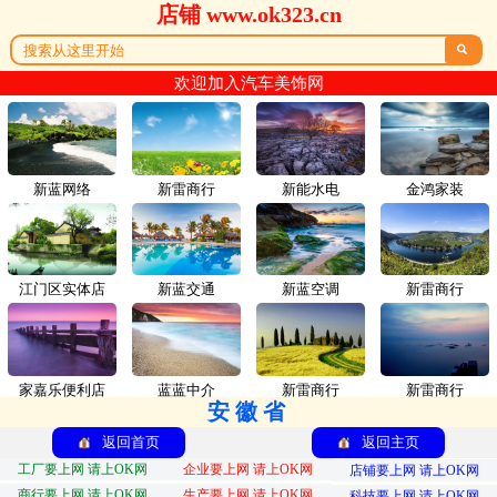
店铺 www.ok323.cn

欢迎加入汽车美饰网
新蓝网络
新雷商行
新能水电
金鸿家装
江门区实体店
新蓝交通
新蓝空调
新雷商行
家嘉乐便利店
蓝蓝中介
新雷商行
新雷商行
安徽省
返回首页
返回主页
工厂要上网 请上OK网
企业要上网 请上OK网
店铺要上网 请上OK网
商行要上网 请上OK网
生产要上网 请上OK网
科技要上网 请上OK网