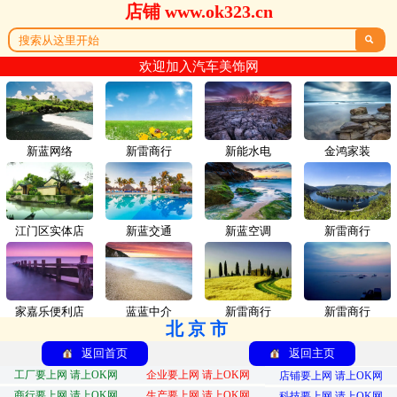
店铺 www.ok323.cn

欢迎加入汽车美饰网
新蓝网络
新雷商行
新能水电
金鸿家装
江门区实体店
新蓝交通
新蓝空调
新雷商行
家嘉乐便利店
蓝蓝中介
新雷商行
新雷商行
北京市
返回首页
返回主页
工厂要上网 请上OK网
企业要上网 请上OK网
店铺要上网 请上OK网
商行要上网 请上OK网
生产要上网 请上OK网
科技要上网 请上OK网