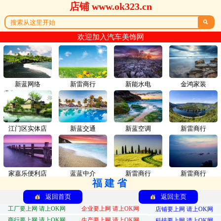
店铺 www.ok323.cn

欢迎加入汽车美饰网
新蓝网络
新雷商行
新能水电
金鸿家装
江门区实体店
新蓝交通
新蓝空调
新雷商行
家嘉乐便利店
蓝蓝中介
新雷商行
新雷商行
福建省
返回首页
返回主页
工厂要上网 请上OK网
企业要上网 请上OK网
店铺要上网 请上OK网
商行要上网 请上OK网
生产要上网 请上OK网
科技要上网 请上OK网