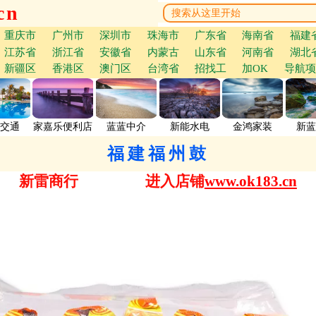
cn
重庆市
广州市
深圳市
珠海市
广东省
海南省
福建
江苏省
浙江省
安徽省
内蒙古
山东省
河南省
湖北
新疆区
香港区
澳门区
台湾省
招找工
加OK
导航项
交通
家嘉乐便利店
蓝蓝中介
新能水电
金鸿家装
新蓝
福建福州鼓
新雷商行
进入店铺
www.ok183.cn