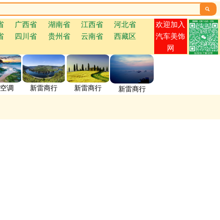

欢迎加入
省
广西省
湖南省
江西省
河北省
省
四川省
贵州省
云南省
西藏区
汽车美饰
网
空调
新雷商行
新雷商行
新雷商行