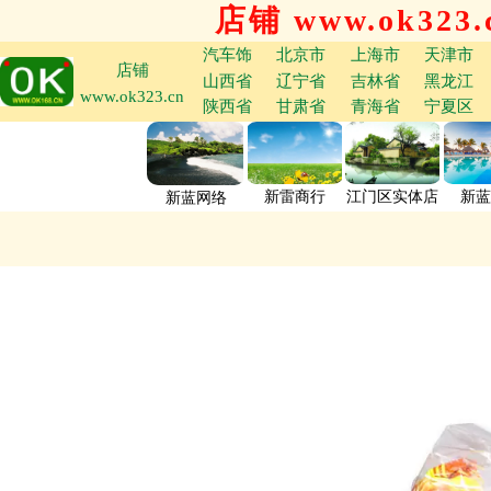
店铺 www.ok323.
汽车饰
北京市
上海市
天津市
店铺
山西省
辽宁省
吉林省
黑龙江
www.ok323.cn
陕西省
甘肃省
青海省
宁夏区
新雷商行
江门区实体店
新蓝
新蓝网络