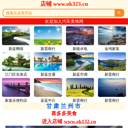
店铺 www.ok323.cn

欢迎加入汽车美饰网
新蓝网络
新雷商行
新能水电
金鸿家装
江门区实体店
新蓝交通
新蓝空调
新雷商行
家嘉乐便利店
蓝蓝中介
新雷商行
新雷商行
甘肃兰州市
喜多多美食
进入店铺
www.ok132.cn