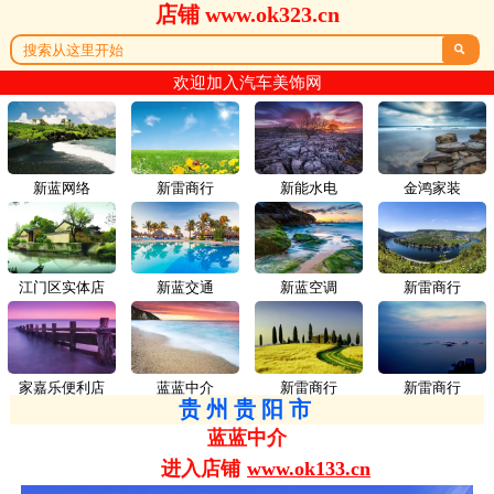
店铺 www.ok323.cn

欢迎加入汽车美饰网
新蓝网络
新雷商行
新能水电
金鸿家装
江门区实体店
新蓝交通
新蓝空调
新雷商行
家嘉乐便利店
蓝蓝中介
新雷商行
新雷商行
贵州贵阳市
蓝蓝中介
进入店铺
www.ok133.cn