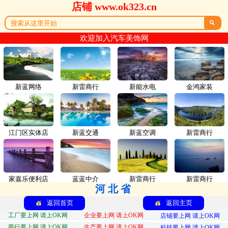
店铺 www.ok323.cn

欢迎加入汽车美饰网
新蓝网络
新雷商行
新能水电
金鸿家装
江门区实体店
新蓝交通
新蓝空调
新雷商行
家嘉乐便利店
蓝蓝中介
新雷商行
新雷商行
河北省
返回首页
返回主页
工厂要上网 请上OK网
企业要上网 请上OK网
店铺要上网 请上OK网
商行要上网 请上OK网
生产要上网 请上OK网
科技要上网 请上OK网