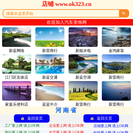
店铺 www.ok323.cn

欢迎加入汽车美饰网
新蓝网络
新雷商行
新能水电
金鸿家装
江门区实体店
新蓝交通
新蓝空调
新雷商行
家嘉乐便利店
蓝蓝中介
新雷商行
新雷商行
河南省
返回首页
返回主页
工厂要上网 请上OK网
企业要上网 请上OK网
店铺要上网 请上OK网
商行要上网 请上OK网
生产要上网 请上OK网
科技要上网 请上OK网