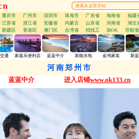
cn
重庆市
广州市
深圳市
珠海市
广东省
海南省
福建
江苏省
浙江省
安徽省
内蒙古
山东省
河南省
湖北
新疆区
香港区
澳门区
台湾省
招找工
加OK
导航项
交通
家嘉乐便利店
蓝蓝中介
新能水电
金鸿家装
新蓝
河南郑州市
蓝蓝中介
进入店铺
www.ok133.cn