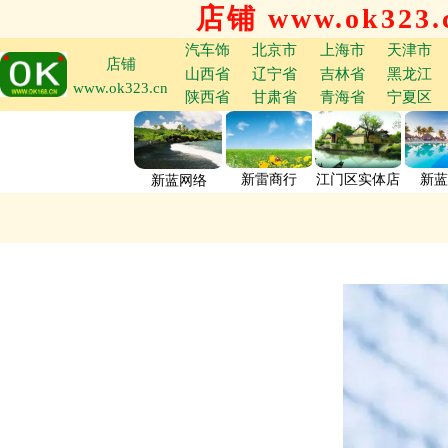
店铺 www.ok323.
汽车饰
北京市
上海市
天津市
店铺
山西省
辽宁省
吉林省
黑龙江
www.ok323.cn
陕西省
甘肃省
青海省
宁夏区
新雷商行
江门区实体店
新蓝
新蓝网络