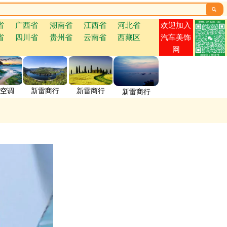

欢迎加入
省
广西省
湖南省
江西省
河北省
省
四川省
贵州省
云南省
西藏区
汽车美饰
网
空调
新雷商行
新雷商行
新雷商行