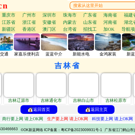
cn
重庆市
广州市
深圳市
珠海市
广东省
海南省
福建
江苏省
浙江省
安徽省
内蒙古
山东省
河南省
湖北
新疆区
香港区
澳门区
台湾省
招找工
加OK
导航项
交通
家嘉乐便利店
蓝蓝中介
新能水电
金鸿家装
新蓝
吉林省
吉林辽源市
吉林通化市
吉林白山市
吉林松原市
返回首页
返回主页
商行要上网 请上OK网
生产要上网 请上OK网
科技要上网 请上OK网
30466663
©OK新蓝网络 ICP备案：粤ICP备2023009931号-1
广东省江门鹤山市沙