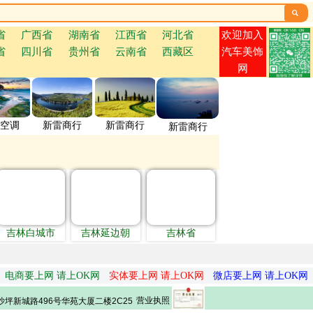

欢迎加入
省
广西省
湖南省
江西省
河北省
省
四川省
贵州省
云南省
西藏区
汽车美饰
网
空调
新雷商行
新雷商行
新雷商行
吉林白城市
吉林延边朝
吉林省
电商要上网 请上OK网
实体要上网 请上OK网
微店要上网 请上OK网
营业执照
坪新城路496号华苑大厦二楼2C25