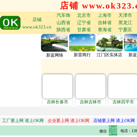
店铺 www.ok323.
汽车饰
北京市
上海市
天津市
店铺
山西省
辽宁省
吉林省
黑龙江
www.ok323.cn
陕西省
甘肃省
青海省
宁夏区
新雷商行
江门区实体店
新蓝
新蓝网络
吉林长春市
吉林吉林市
吉林四平市
工厂要上网 请上OK网
企业要上网 请上OK网
店铺要上网 请上OK网
电话：136
微信