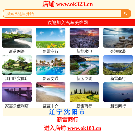
店铺 www.ok323.cn

欢迎加入汽车美饰网
新蓝网络
新雷商行
新能水电
金鸿家装
江门区实体店
新蓝交通
新蓝空调
新雷商行
家嘉乐便利店
蓝蓝中介
新雷商行
新雷商行
辽宁沈阳市
新雷商行
进入店铺
www.ok183.cn