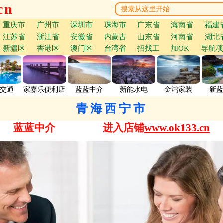
cn
重庆市
广州市
深圳市
珠海市
广东省
海南省
福建
江苏省
浙江省
安徽省
内蒙古
山东省
河南省
湖北
新疆区
香港区
澳门区
台湾省
招找工
加OK
导航项
交通
家嘉乐便利店
蓝蓝中介
新能水电
金鸿家装
新蓝
青海西宁市
蓝蓝中介
进入店铺
www.ok133.cn