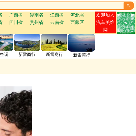

欢迎加入
省
广西省
湖南省
江西省
河北省
省
四川省
贵州省
云南省
西藏区
汽车美饰
网
空调
新雷商行
新雷商行
新雷商行