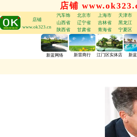
店铺 www.ok323.
汽车饰
北京市
上海市
天津市
店铺
山西省
辽宁省
吉林省
黑龙江
www.ok323.cn
陕西省
甘肃省
青海省
宁夏区
新雷商行
江门区实体店
新蓝
新蓝网络