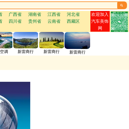

欢迎加入
省
广西省
湖南省
江西省
河北省
省
四川省
贵州省
云南省
西藏区
汽车美饰
网
空调
新雷商行
新雷商行
新雷商行