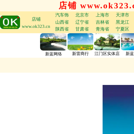
店铺 www.ok323.
汽车饰
北京市
上海市
天津市
店铺
山西省
辽宁省
吉林省
黑龙江
www.ok323.cn
陕西省
甘肃省
青海省
宁夏区
新雷商行
江门区实体店
新蓝
新蓝网络