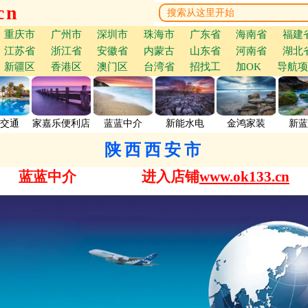
cn
重庆市
广州市
深圳市
珠海市
广东省
海南省
福建
江苏省
浙江省
安徽省
内蒙古
山东省
河南省
湖北
新疆区
香港区
澳门区
台湾省
招找工
加OK
导航项
交通
家嘉乐便利店
蓝蓝中介
新能水电
金鸿家装
新蓝
陕西西安市
蓝蓝中介
进入店铺
www.ok133.cn