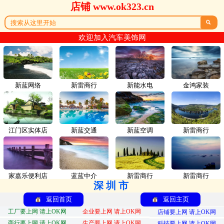
店铺 www.ok323.cn

欢迎加入汽车美饰网
新蓝网络
新雷商行
新能水电
金鸿家装
江门区实体店
新蓝交通
新蓝空调
新雷商行
家嘉乐便利店
蓝蓝中介
新雷商行
新雷商行
深圳市
返回首页
返回主页
工厂要上网 请上OK网
企业要上网 请上OK网
店铺要上网 请上OK网
商行要上网 请上OK网
生产要上网 请上OK网
科技要上网 请上OK网