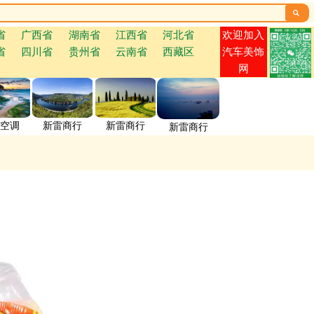

欢迎加入
省
广西省
湖南省
江西省
河北省
省
四川省
贵州省
云南省
西藏区
汽车美饰
网
空调
新雷商行
新雷商行
新雷商行