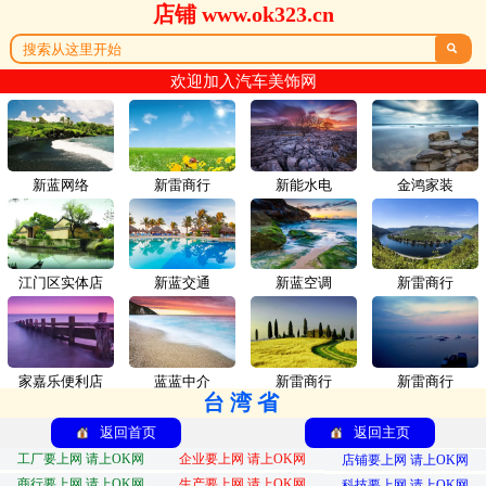
店铺 www.ok323.cn

欢迎加入汽车美饰网
新蓝网络
新雷商行
新能水电
金鸿家装
江门区实体店
新蓝交通
新蓝空调
新雷商行
家嘉乐便利店
蓝蓝中介
新雷商行
新雷商行
台湾省
返回首页
返回主页
工厂要上网 请上OK网
企业要上网 请上OK网
店铺要上网 请上OK网
商行要上网 请上OK网
生产要上网 请上OK网
科技要上网 请上OK网