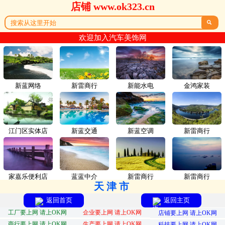
店铺 www.ok323.cn

欢迎加入汽车美饰网
新蓝网络
新雷商行
新能水电
金鸿家装
江门区实体店
新蓝交通
新蓝空调
新雷商行
家嘉乐便利店
蓝蓝中介
新雷商行
新雷商行
天津市
返回首页
返回主页
工厂要上网 请上OK网
企业要上网 请上OK网
店铺要上网 请上OK网
商行要上网 请上OK网
生产要上网 请上OK网
科技要上网 请上OK网