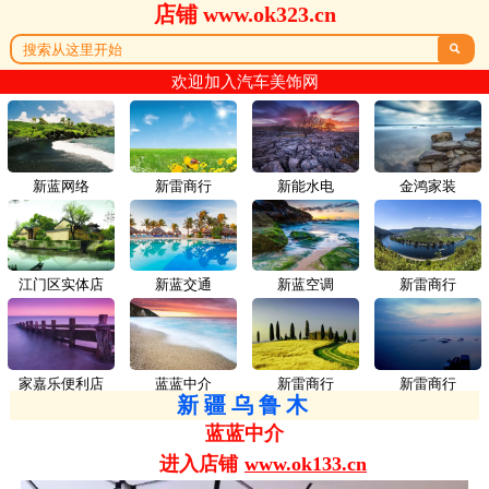
店铺 www.ok323.cn

欢迎加入汽车美饰网
新蓝网络
新雷商行
新能水电
金鸿家装
江门区实体店
新蓝交通
新蓝空调
新雷商行
家嘉乐便利店
蓝蓝中介
新雷商行
新雷商行
新疆乌鲁木
蓝蓝中介
进入店铺
www.ok133.cn