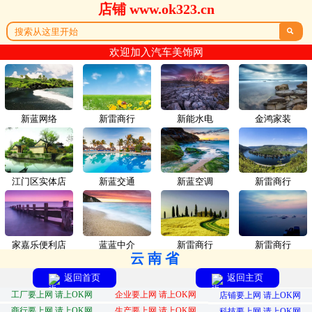
店铺 www.ok323.cn

欢迎加入汽车美饰网
新蓝网络
新雷商行
新能水电
金鸿家装
江门区实体店
新蓝交通
新蓝空调
新雷商行
家嘉乐便利店
蓝蓝中介
新雷商行
新雷商行
云南省
返回首页
返回主页
工厂要上网 请上OK网
企业要上网 请上OK网
店铺要上网 请上OK网
商行要上网 请上OK网
生产要上网 请上OK网
科技要上网 请上OK网