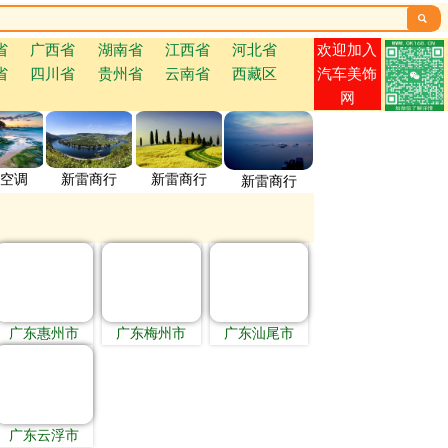

欢迎加入
省
广西省
湖南省
江西省
河北省
省
四川省
贵州省
云南省
西藏区
汽车美饰
网
空调
新雷商行
新雷商行
新雷商行
广东惠州市
广东梅州市
广东汕尾市
广东云浮市