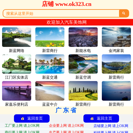
店铺 www.ok323.cn

欢迎加入汽车美饰网
新蓝网络
新雷商行
新能水电
金鸿家装
江门区实体店
新蓝交通
新蓝空调
新雷商行
家嘉乐便利店
蓝蓝中介
新雷商行
新雷商行
广东省
返回首页
返回主页
工厂要上网 请上OK网
企业要上网 请上OK网
店铺要上网 请上OK网
商行要上网 请上OK网
生产要上网 请上OK网
科技要上网 请上OK网