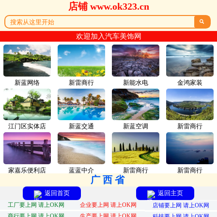
店铺 www.ok323.cn

欢迎加入汽车美饰网
新蓝网络
新雷商行
新能水电
金鸿家装
江门区实体店
新蓝交通
新蓝空调
新雷商行
家嘉乐便利店
蓝蓝中介
新雷商行
新雷商行
广西省
返回首页
返回主页
工厂要上网 请上OK网
企业要上网 请上OK网
店铺要上网 请上OK网
商行要上网 请上OK网
生产要上网 请上OK网
科技要上网 请上OK网