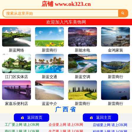
店铺 www.ok323.cn

欢迎加入汽车美饰网
新蓝网络
新雷商行
新能水电
金鸿家装
江门区实体店
新蓝交通
新蓝空调
新雷商行
家嘉乐便利店
蓝蓝中介
新雷商行
新雷商行
广西省
返回首页
返回主页
工厂要上网 请上OK网
企业要上网 请上OK网
店铺要上网 请上OK网
商行要上网 请上OK网
生产要上网 请上OK网
科技要上网 请上OK网