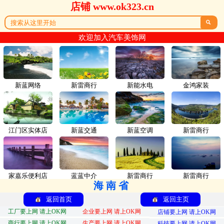
店铺 www.ok323.cn

欢迎加入汽车美饰网
新蓝网络
新雷商行
新能水电
金鸿家装
江门区实体店
新蓝交通
新蓝空调
新雷商行
家嘉乐便利店
蓝蓝中介
新雷商行
新雷商行
海南省
返回首页
返回主页
工厂要上网 请上OK网
企业要上网 请上OK网
店铺要上网 请上OK网
商行要上网 请上OK网
生产要上网 请上OK网
科技要上网 请上OK网