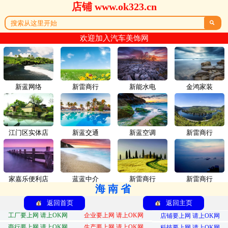
店铺 www.ok323.cn

欢迎加入汽车美饰网
新蓝网络
新雷商行
新能水电
金鸿家装
江门区实体店
新蓝交通
新蓝空调
新雷商行
家嘉乐便利店
蓝蓝中介
新雷商行
新雷商行
海南省
返回首页
返回主页
工厂要上网 请上OK网
企业要上网 请上OK网
店铺要上网 请上OK网
商行要上网 请上OK网
生产要上网 请上OK网
科技要上网 请上OK网