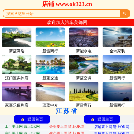
店铺 www.ok323.cn

欢迎加入汽车美饰网
新蓝网络
新雷商行
新能水电
金鸿家装
江门区实体店
新蓝交通
新蓝空调
新雷商行
家嘉乐便利店
蓝蓝中介
新雷商行
新雷商行
江苏省
返回首页
返回主页
工厂要上网 请上OK网
企业要上网 请上OK网
店铺要上网 请上OK网
商行要上网 请上OK网
生产要上网 请上OK网
科技要上网 请上OK网