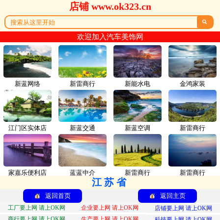
店铺 www.ok323.cn

欢迎加入汽车美饰网
新蓝网络
新雷商行
新能水电
金鸿家装
江门区实体店
新蓝交通
新蓝空调
新雷商行
家嘉乐便利店
蓝蓝中介
新雷商行
新雷商行
江苏省
返回首页
返回主页
工厂要上网 请上OK网
企业要上网 请上OK网
店铺要上网 请上OK网
商行要上网 请上OK网
生产要上网 请上OK网
科技要上网 请上OK网