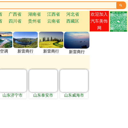

欢迎加入
省
广西省
湖南省
江西省
河北省
省
四川省
贵州省
云南省
西藏区
汽车美饰
网
空调
新雷商行
新雷商行
新雷商行
山东济宁市
山东泰安市
山东威海市