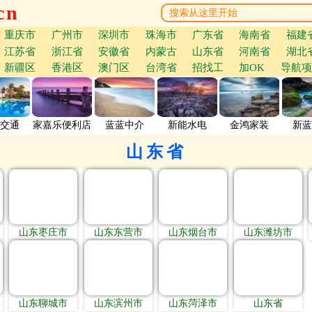
cn
重庆市
广州市
深圳市
珠海市
广东省
海南省
福建
江苏省
浙江省
安徽省
内蒙古
山东省
河南省
湖北
新疆区
香港区
澳门区
台湾省
招找工
加OK
导航项
交通
家嘉乐便利店
蓝蓝中介
新能水电
金鸿家装
新蓝
山东省
山东枣庄市
山东东营市
山东烟台市
山东潍坊市
山东聊城市
山东滨州市
山东菏泽市
山东省