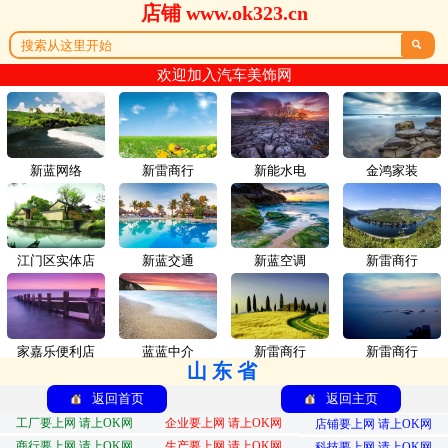
店铺 www.ok323.cn

欢迎加入汽车美饰网
新蓝网络
新雷商行
新能水电
金鸿家装
江门区实体店
新蓝交通
新蓝空调
新雷商行
家嘉乐便利店
蓝蓝中介
新雷商行
新雷商行
山东省
返回首页
返回主页
工厂要上网 请上OK网
企业要上网 请上OK网
店铺要上网 请上OK网
商行要上网 请上OK网
生产要上网 请上OK网
科技要上网 请上OK网