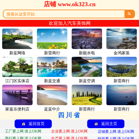
店铺 www.ok323.cn

欢迎加入汽车美饰网
新蓝网络
新雷商行
新能水电
金鸿家装
江门区实体店
新蓝交通
新蓝空调
新雷商行
家嘉乐便利店
蓝蓝中介
新雷商行
新雷商行
四川省
返回首页
返回主页
工厂要上网 请上OK网
企业要上网 请上OK网
店铺要上网 请上OK网
商行要上网 请上OK网
生产要上网 请上OK网
科技要上网 请上OK网