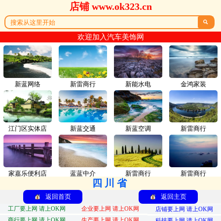
店铺 www.ok323.cn

欢迎加入汽车美饰网
新蓝网络
新雷商行
新能水电
金鸿家装
江门区实体店
新蓝交通
新蓝空调
新雷商行
家嘉乐便利店
蓝蓝中介
新雷商行
新雷商行
四川省
返回首页
返回主页
工厂要上网 请上OK网
企业要上网 请上OK网
店铺要上网 请上OK网
商行要上网 请上OK网
生产要上网 请上OK网
科技要上网 请上OK网