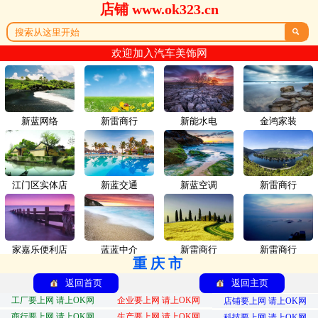
店铺 www.ok323.cn

欢迎加入汽车美饰网
新蓝网络
新雷商行
新能水电
金鸿家装
江门区实体店
新蓝交通
新蓝空调
新雷商行
家嘉乐便利店
蓝蓝中介
新雷商行
新雷商行
重庆市
返回首页
返回主页
工厂要上网 请上OK网
企业要上网 请上OK网
店铺要上网 请上OK网
商行要上网 请上OK网
生产要上网 请上OK网
科技要上网 请上OK网