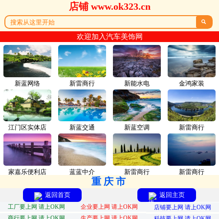
店铺 www.ok323.cn

欢迎加入汽车美饰网
新蓝网络
新雷商行
新能水电
金鸿家装
江门区实体店
新蓝交通
新蓝空调
新雷商行
家嘉乐便利店
蓝蓝中介
新雷商行
新雷商行
重庆市
返回首页
返回主页
工厂要上网 请上OK网
企业要上网 请上OK网
店铺要上网 请上OK网
商行要上网 请上OK网
生产要上网 请上OK网
科技要上网 请上OK网