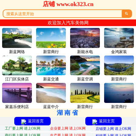
店铺 www.ok323.cn

欢迎加入汽车美饰网
新蓝网络
新雷商行
新能水电
金鸿家装
江门区实体店
新蓝交通
新蓝空调
新雷商行
家嘉乐便利店
蓝蓝中介
新雷商行
新雷商行
湖南省
返回首页
返回主页
工厂要上网 请上OK网
企业要上网 请上OK网
店铺要上网 请上OK网
商行要上网 请上OK网
生产要上网 请上OK网
科技要上网 请上OK网