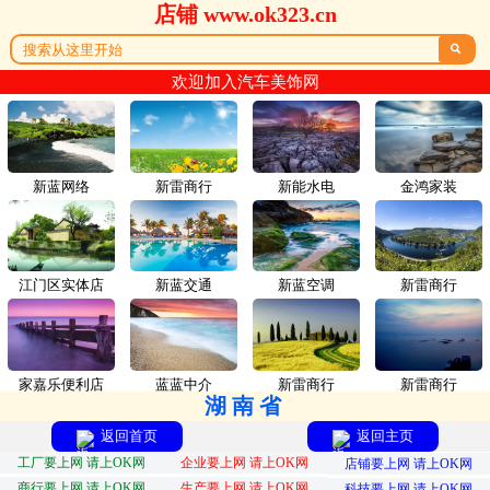
店铺 www.ok323.cn

欢迎加入汽车美饰网
新蓝网络
新雷商行
新能水电
金鸿家装
江门区实体店
新蓝交通
新蓝空调
新雷商行
家嘉乐便利店
蓝蓝中介
新雷商行
新雷商行
湖南省
返回首页
返回主页
工厂要上网 请上OK网
企业要上网 请上OK网
店铺要上网 请上OK网
商行要上网 请上OK网
生产要上网 请上OK网
科技要上网 请上OK网