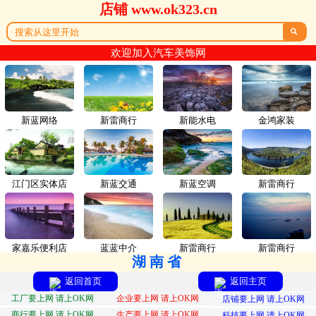
店铺 www.ok323.cn

欢迎加入汽车美饰网
新蓝网络
新雷商行
新能水电
金鸿家装
江门区实体店
新蓝交通
新蓝空调
新雷商行
家嘉乐便利店
蓝蓝中介
新雷商行
新雷商行
湖南省
返回首页
返回主页
工厂要上网 请上OK网
企业要上网 请上OK网
店铺要上网 请上OK网
商行要上网 请上OK网
生产要上网 请上OK网
科技要上网 请上OK网