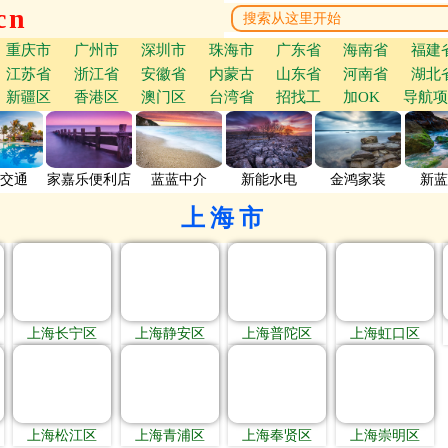
cn
重庆市
广州市
深圳市
珠海市
广东省
海南省
福建
江苏省
浙江省
安徽省
内蒙古
山东省
河南省
湖北
新疆区
香港区
澳门区
台湾省
招找工
加OK
导航项
交通
家嘉乐便利店
蓝蓝中介
新能水电
金鸿家装
新蓝
上海市
上海长宁区
上海静安区
上海普陀区
上海虹口区
上海松江区
上海青浦区
上海奉贤区
上海崇明区