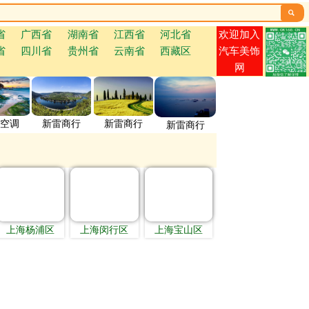

欢迎加入
省
广西省
湖南省
江西省
河北省
省
四川省
贵州省
云南省
西藏区
汽车美饰
网
空调
新雷商行
新雷商行
新雷商行
上海杨浦区
上海闵行区
上海宝山区