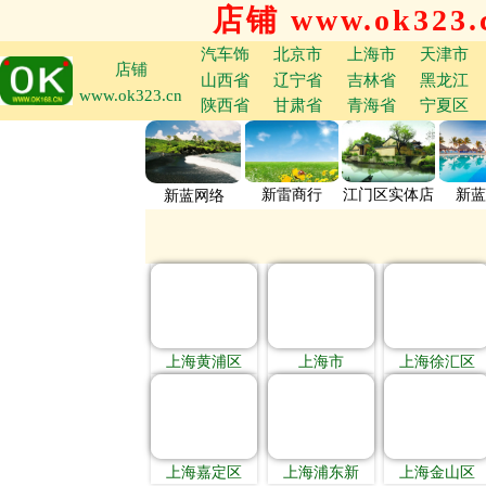
店铺 www.ok323.
汽车饰
北京市
上海市
天津市
店铺
山西省
辽宁省
吉林省
黑龙江
www.ok323.cn
陕西省
甘肃省
青海省
宁夏区
新雷商行
江门区实体店
新蓝
新蓝网络
上海黄浦区
上海市
上海徐汇区
上海嘉定区
上海浦东新
上海金山区