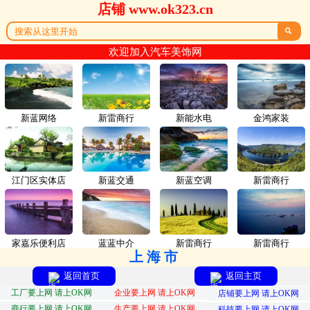
店铺 www.ok323.cn

欢迎加入汽车美饰网
新蓝网络
新雷商行
新能水电
金鸿家装
江门区实体店
新蓝交通
新蓝空调
新雷商行
家嘉乐便利店
蓝蓝中介
新雷商行
新雷商行
上海市
返回首页
返回主页
工厂要上网 请上OK网
企业要上网 请上OK网
店铺要上网 请上OK网
商行要上网 请上OK网
生产要上网 请上OK网
科技要上网 请上OK网