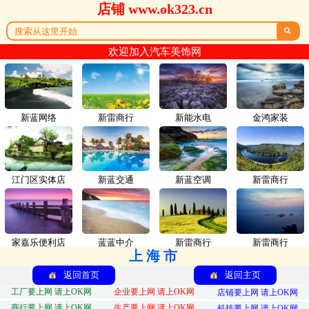
店铺 www.ok323.cn

欢迎加入汽车美饰网
新蓝网络
新雷商行
新能水电
金鸿家装
江门区实体店
新蓝交通
新蓝空调
新雷商行
家嘉乐便利店
蓝蓝中介
新雷商行
新雷商行
上海市
返回首页
返回主页
工厂要上网 请上OK网
企业要上网 请上OK网
店铺要上网 请上OK网
商行要上网 请上OK网
生产要上网 请上OK网
科技要上网 请上OK网