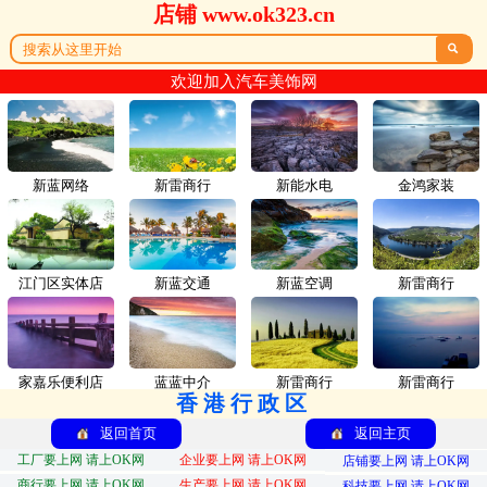
店铺 www.ok323.cn

欢迎加入汽车美饰网
新蓝网络
新雷商行
新能水电
金鸿家装
江门区实体店
新蓝交通
新蓝空调
新雷商行
家嘉乐便利店
蓝蓝中介
新雷商行
新雷商行
香港行政区
返回首页
返回主页
工厂要上网 请上OK网
企业要上网 请上OK网
店铺要上网 请上OK网
商行要上网 请上OK网
生产要上网 请上OK网
科技要上网 请上OK网