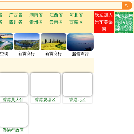

欢迎加入
省
广西省
湖南省
江西省
河北省
省
四川省
贵州省
云南省
西藏区
汽车美饰
网
空调
新雷商行
新雷商行
新雷商行
香港黄大仙
香港观塘区
香港北区
香港行政区