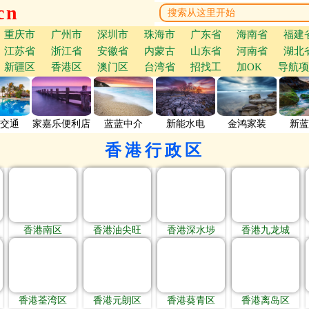
cn
重庆市
广州市
深圳市
珠海市
广东省
海南省
福建
江苏省
浙江省
安徽省
内蒙古
山东省
河南省
湖北
新疆区
香港区
澳门区
台湾省
招找工
加OK
导航项
交通
家嘉乐便利店
蓝蓝中介
新能水电
金鸿家装
新蓝
香港行政区
香港南区
香港油尖旺
香港深水埗
香港九龙城
香港荃湾区
香港元朗区
香港葵青区
香港离岛区