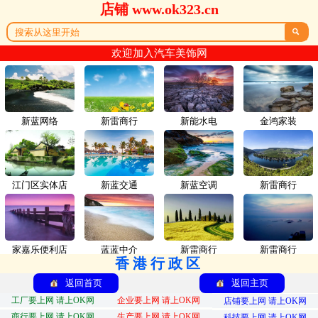
店铺 www.ok323.cn

欢迎加入汽车美饰网
新蓝网络
新雷商行
新能水电
金鸿家装
江门区实体店
新蓝交通
新蓝空调
新雷商行
家嘉乐便利店
蓝蓝中介
新雷商行
新雷商行
香港行政区
返回首页
返回主页
工厂要上网 请上OK网
企业要上网 请上OK网
店铺要上网 请上OK网
商行要上网 请上OK网
生产要上网 请上OK网
科技要上网 请上OK网