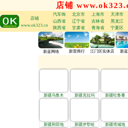
店铺 www.ok323.
汽车饰
北京市
上海市
天津市
店铺
山西省
辽宁省
吉林省
黑龙江
www.ok323.cn
陕西省
甘肃省
青海省
宁夏区
新雷商行
江门区实体店
新蓝
新蓝网络
新疆乌鲁木
新疆克拉玛
新疆吐鲁番
新疆和田地
新疆伊犁哈
新疆塔城地