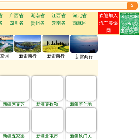

欢迎加入
省
广西省
湖南省
江西省
河北省
省
四川省
贵州省
云南省
西藏区
汽车美饰
网
空调
新雷商行
新雷商行
新雷商行
新疆阿克苏
新疆克孜勒
新疆喀什地
新疆五家渠
新疆北屯市
新疆铁门关