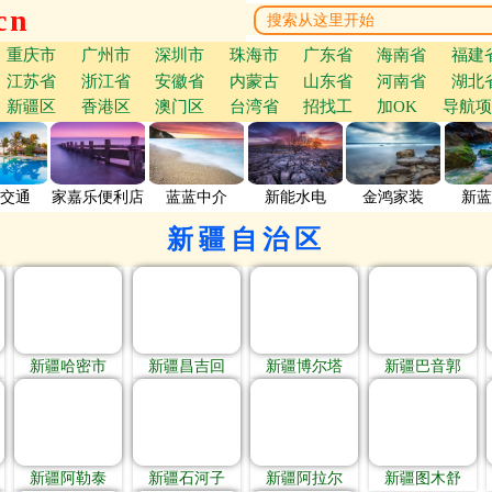
cn
重庆市
广州市
深圳市
珠海市
广东省
海南省
福建
江苏省
浙江省
安徽省
内蒙古
山东省
河南省
湖北
新疆区
香港区
澳门区
台湾省
招找工
加OK
导航项
交通
家嘉乐便利店
蓝蓝中介
新能水电
金鸿家装
新蓝
新疆自治区
新疆哈密市
新疆昌吉回
新疆博尔塔
新疆巴音郭
新疆阿勒泰
新疆石河子
新疆阿拉尔
新疆图木舒