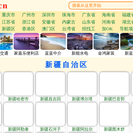
cn
重庆市
广州市
深圳市
珠海市
广东省
海南省
福建
江苏省
浙江省
安徽省
内蒙古
山东省
河南省
湖北
新疆区
香港区
澳门区
台湾省
招找工
加OK
导航项
交通
家嘉乐便利店
蓝蓝中介
新能水电
金鸿家装
新蓝
新疆自治区
新疆哈密市
新疆昌吉回
新疆博尔塔
新疆巴音郭
新疆阿勒泰
新疆石河子
新疆阿拉尔
新疆图木舒