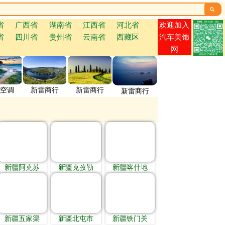

欢迎加入
省
广西省
湖南省
江西省
河北省
省
四川省
贵州省
云南省
西藏区
汽车美饰
网
空调
新雷商行
新雷商行
新雷商行
新疆阿克苏
新疆克孜勒
新疆喀什地
新疆五家渠
新疆北屯市
新疆铁门关