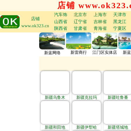
店铺 www.ok323.
汽车饰
北京市
上海市
天津市
店铺
山西省
辽宁省
吉林省
黑龙江
www.ok323.cn
陕西省
甘肃省
青海省
宁夏区
新雷商行
江门区实体店
新蓝
新蓝网络
新疆乌鲁木
新疆克拉玛
新疆吐鲁番
新疆和田地
新疆伊犁哈
新疆塔城地